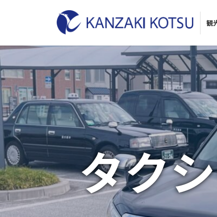
観
タクシ