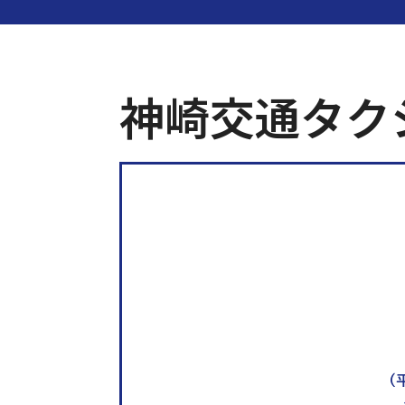
神崎交通タク
（